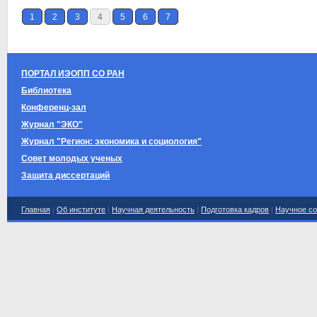
1
2
3
4
5
6
7
ПОРТАЛ ИЭОПП СО РАН
Библиотека
Конференц-зал
Журнал "ЭКО"
Журнал "Регион: экономика и социология"
Совет молодых ученых
Защита диссертаций
Главная
|
Об институте
|
Научная деятельность
|
Подготовка кадров
|
Научное со