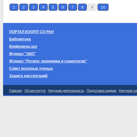
1
2
3
4
5
6
7
8
9
10
ПОРТАЛ ИЭОПП СО РАН
Библиотека
Конференц-зал
Журнал "ЭКО"
Журнал "Регион: экономика и социология"
Совет молодых ученых
Защита диссертаций
Главная
|
Об институте
|
Научная деятельность
|
Подготовка кадров
|
Научное со