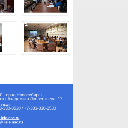
0, город Новосибирск,
ект Академика Лаврентьева, 17
 / Факс:
3-330-0530 / +7-383-330-2580
 ieie.nsc.ru
@ ieie.nsc.ru