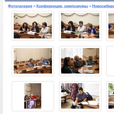
Фотогалерея
»
Конференции, симпозиумы
»
Новосибирс