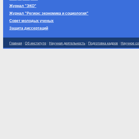
Журнал "ЭКО"
Журнал "Регион: экономика и социология"
Совет молодых ученых
Защита диссертаций
Главная
|
Об институте
|
Научная деятельность
|
Подготовка кадров
|
Научное со